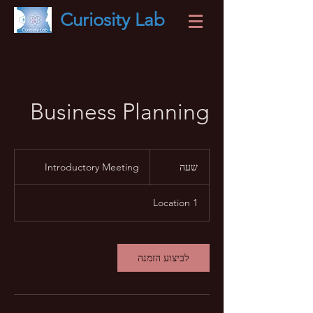
Curiosity
Lab
Business Planning
Introductory
Meeting
Introductory Meeting
ש
שעה
ע
Location 1
לביצוע הזמנה